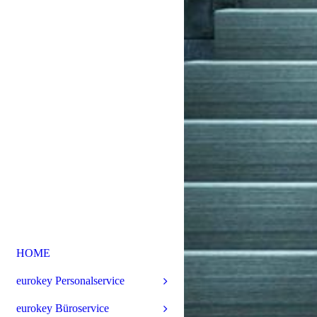
HOME
eurokey Personalservice
eurokey Büroservice