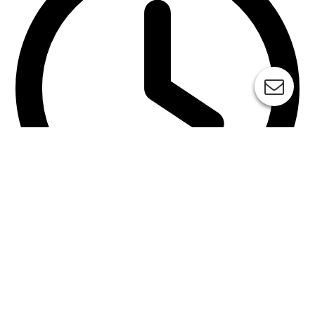
jetzt geschlossen
Montag
8
:
00
–
16
:
00
Dienstag
8
:
00
–
16
:
00