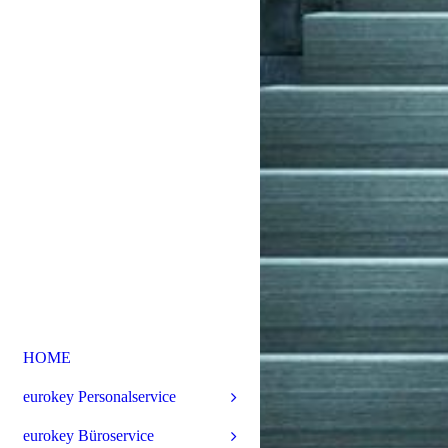
HOME
eurokey Personalservice
eurokey Büroservice