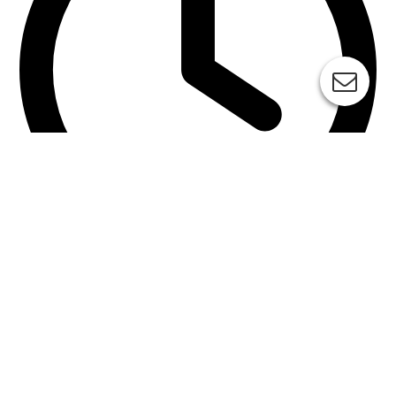
jetzt geschlossen
Montag
8
:
00
–
16
:
00
Dienstag
8
:
00
–
16
:
00
Mittwoch