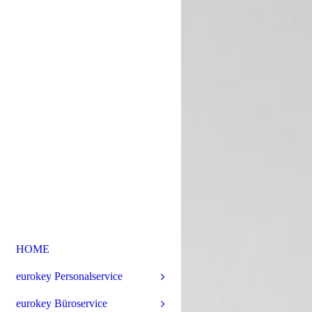
HOME
eurokey Personalservice
eurokey Büroservice